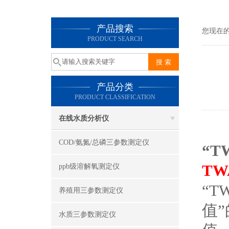
产品搜索
您现在
PRODUCT SEARCH
产品分类
PRODUCT CLASSIFICATION
在线水质分析仪
COD/氨氮/总磷三参数测定仪
“T
T
ppb级溶解氧测定仪
“T
养殖用三参数测定仪
值
水质三参数测定仪