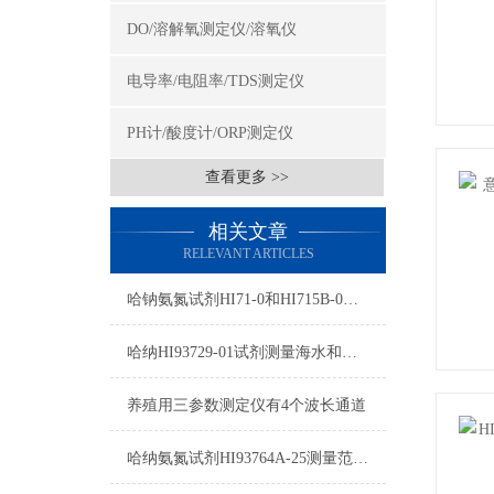
DO/溶解氧测定仪/溶氧仪
电导率/电阻率/TDS测定仪
PH计/酸度计/ORP测定仪
查看更多 >>
相关文章
RELEVANT ARTICLES
哈钠氨氮试剂HI71-0和HI715B-0使用方法
哈纳HI93729-01试剂测量海水和废水注意事项
养殖用三参数测定仪有4个波长通道
哈纳氨氮试剂HI93764A-25测量范围及操作指南