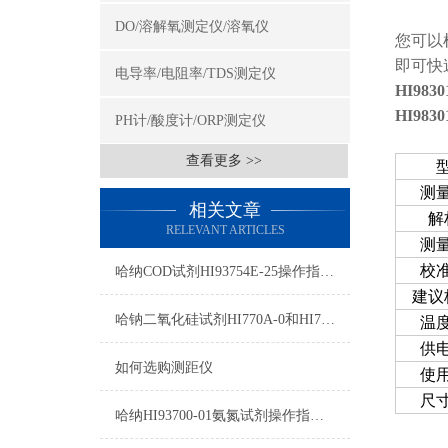
DO/溶解氧测定仪/溶氧仪
您可以
即可快
电导率/电阻率/TDS测定仪
HI9830
HI98
PH计/酸度计/ORP测定仪
查看更多 >>
测
相关文章
解
RELEVANT ARTICLES
测
校
哈纳COD试剂HI93754E-25操作指南及测量标准
建议
哈钠二氧化硅试剂HI770A-0和HI770B-0测量原理
温
供
如何选购测距仪
使
尺
哈纳HI93700-01氨氮试剂操作指南及测量范围