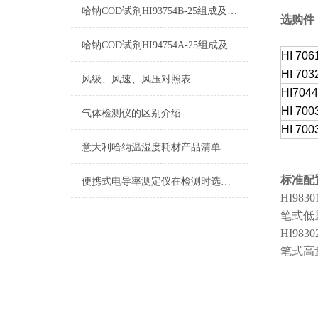
哈钠COD试剂HI93754B-25组成及测量范围
选购件
哈钠COD试剂HI94754A-25组成及测量范围
HI 706
HI 703
风级、风速、风压对照表
HI704
HI 700
气体检测仪的区别介绍
HI 700
意大利哈纳温湿度耗材产品清单
标准配
便携式电导率测定仪在检测时选择自己较为合适的量程
HI983
笔式低
HI983
笔式高