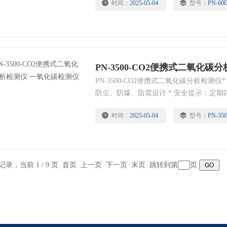
时间：
2025-05-04
型号：
PN-60
场所。
PN-3500-CO2便携式二氧化碳分析检测
防尘、防爆、防震设计 * 安全提示：定期
电充电电池，可长时间连续工作 * 数字L
时间：
2025-05-04
型号：
PN-35
能 * 传感器采用具有水平的进口原装红外
设定，自带零点和目标点校准功能，出众
利的工作环境下也可以检测危险可燃气体
条记录，当前 1 / 9 页 首页 上一页
下一页
末页
跳转到第
页