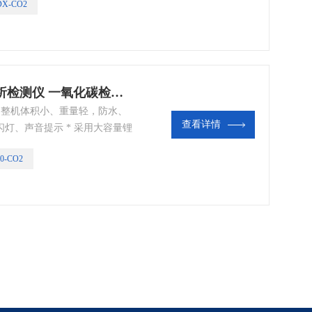
DX-CO2
PN-3500-CO2便携式二氧化碳分析检测仪 一氧化碳检测仪
仪* 整机体积小、重量轻，防水、
查看详情
闪灯、声音提示 * 采用大容量锂
CD背光显示，声光、振动报警功
00-CO2
传感器 * 上、下限报警值可任意
的音频声音报警，保证在非常不
气