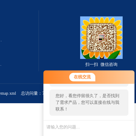
式总固体溶解度TDS测定仪
滤波相关红外吸收法）
扫一扫 微信咨询
您好！欢迎前来咨询，很高兴为您
在线交流
服务，请问您要咨询什么问题呢？
temap.xml
总访问量：766270
管理登陆
您好，看您停留很久了，是否找到
了需求产品，您可以直接在线与我
联系！