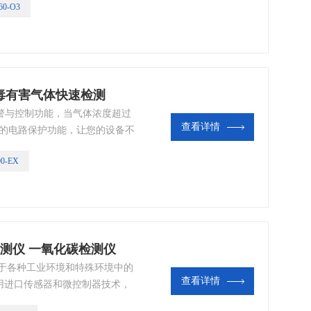
0-O3
有毒有害气体快速检测
度报警与控制功能，当气体浓度超过
查看详情
*的电路保护功能，让您的设备不
 防爆、防雷、防静电、防反接，
0-EX
可选：4-20mA、RS485、开
缆线、光纤、GPRS无线传输、
碳检测仪 一氧化碳检测仪
适用于各种工业环境和特殊环境中的
查看详情
用进口传感器和微控制器技术，
，防爆接线方式适用于各种危险