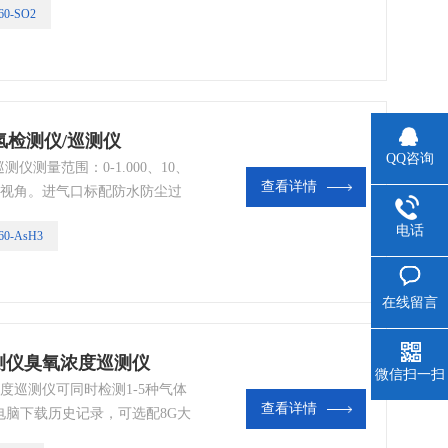
0-SO2
化氢检测仪/巡测仪
QQ咨询
测仪测量范围：0-1.000、10、
查看详情
宽广可视角。进气口标配防水防尘过
环境
电话
0-AsH3
在线留言
检测仪臭氧浓度巡测仪
微信扫一扫
浓度巡测仪可同时检测1-5种气体
查看详情
脑下载历史记录，可选配8G大
分析数据，可选配外置便携式蓝