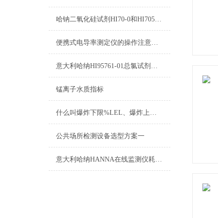
哈钠二氧化硅试剂HI70-0和HI705B-0测量原理
便携式电导率测定仪的操作注意要点分析
意大利哈纳HI95761-01总氯试剂测量范围及操作说明
锰离子水质指标
什么叫爆炸下限%LEL、爆炸上限%UEL、爆炸极限？
公共场所检测设备选型方案一
意大利哈纳HANNA在线监测仪耗材产品清单