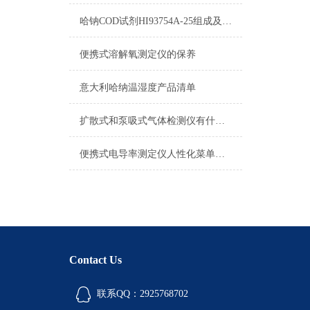
哈钠COD试剂HI93754A-25组成及测量范围
便携式溶解氧测定仪的保养
意大利哈纳温湿度产品清单
扩散式和泵吸式气体检测仪有什么不同
便携式电导率测定仪人性化菜单设计与自动报错提示
Contact Us
联系QQ：2925768702