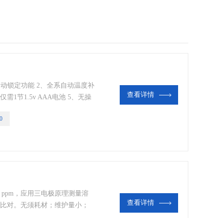
值自动锁定功能 2、全系自动温度补
查看详情
1节1.5v AAA电池 5、无操
0
00 ppm，应用三电极原理测量溶
查看详情
法比对。无须耗材；维护量小；