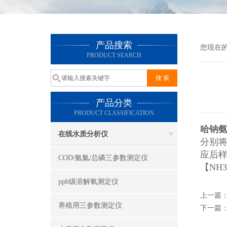
产品搜索
您现在
PRODUCT SEARCH
产品分类
PRODUCT CLASSIFICATION
哈钠氨氮
在线水质分析仪
分别将
应后样
COD/氨氮/总磷三参数测定仪
【NH
ppb级溶解氧测定仪
上一篇
养殖用三参数测定仪
下一篇