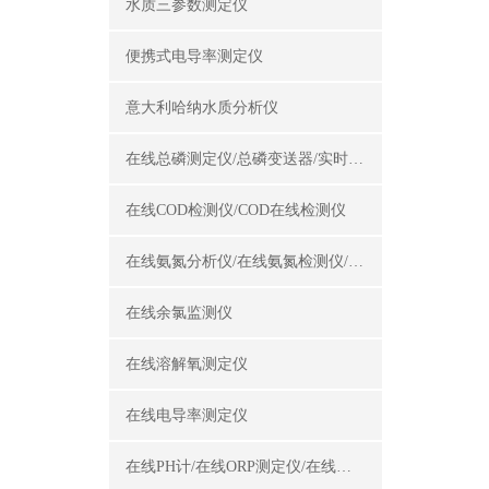
水质三参数测定仪
便携式电导率测定仪
意大利哈纳水质分析仪
在线总磷测定仪/总磷变送器/实时总磷监测仪
在线COD检测仪/COD在线检测仪
在线氨氮分析仪/在线氨氮检测仪/氨氮变送器
在线余氯监测仪
在线溶解氧测定仪
在线电导率测定仪
在线PH计/在线ORP测定仪/在线酸碱度计