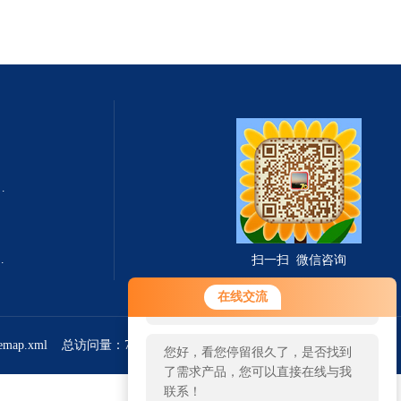
式总固体溶解度TDS测定仪
滤波相关红外吸收法）
扫一扫 微信咨询
您好！欢迎前来咨询，很高兴为您
在线交流
服务，请问您要咨询什么问题呢？
temap.xml
总访问量：766270
管理登陆
您好，看您停留很久了，是否找到
了需求产品，您可以直接在线与我
联系！