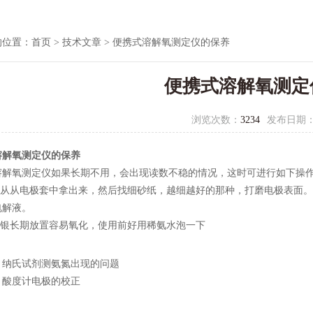
的位置：
首页
>
技术文章
> 便携式溶解氧测定仪的保养
便携式溶解氧测定
浏览次数：
3234
发布日期
溶解氧测定仪的保养
溶解氧测定仪如果长期不用，会出现读数不稳的情况，这时可进行如下操
电极从从电极套中拿出来，然后找细砂纸，越细越好的那种，打磨电极表面
电解液。
极的银长期放置容易氧化，使用前好用稀氨水泡一下
：
纳氏试剂测氨氮出现的问题
：
酸度计电极的校正