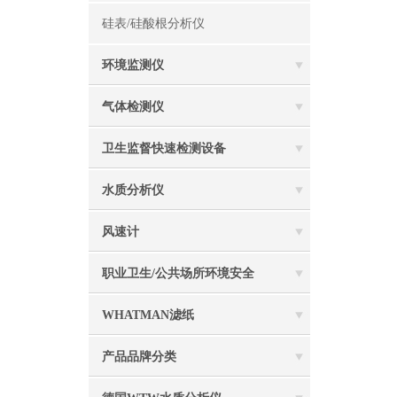
硅表/硅酸根分析仪
环境监测仪
气体检测仪
卫生监督快速检测设备
水质分析仪
风速计
职业卫生/公共场所环境安全
WHATMAN滤纸
产品品牌分类