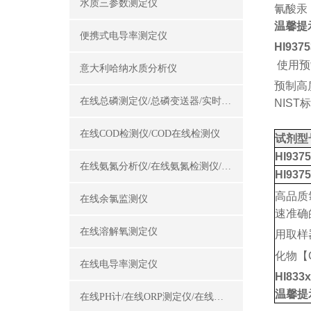
水质三参数测定仪
氰酸汞
温馨提
便携式电导率测定仪
HI9375
使用预
意大利哈纳水质分析仪
预制高
在线总磷测定仪/总磷变送器/实时总磷监测仪
NIST
标
在线COD检测仪/COD在线检测仪
试剂型
HI9375
在线氨氮分析仪/在线氨氮检测仪/氨氮变送器
HI9375
高品质
在线余氯监测仪
速准确
在线溶解氧测定仪
用取样器
化物【
在线电导率测定仪
HI833
温馨提
在线PH计/在线ORP测定仪/在线酸碱度计