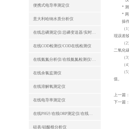
便携式电导率测定仪
* 测
* 两
意大利哈纳水质分析仪
操作便
（1）
在线总磷测定仪/总磷变送器/实时总磷监测仪
现误差
（2）
在线COD检测仪/COD在线检测仪
二氧化
（3）
在线氨氮分析仪/在线氨氮检测仪/氨氮变送器
（4）
（5
在线余氯监测仪
值。
在线溶解氧测定仪
上一篇
在线电导率测定仪
下一篇
在线PH计/在线ORP测定仪/在线酸碱度计
硅表/硅酸根分析仪