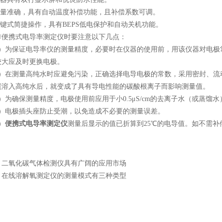
量准确，具有自动温度补偿功能，且补偿系数可调。
键式简捷操作，具有BEPS低电保护和自动关机功能。
携式电导率测定仪时要注意以下几点：
为保证电导率仪的测量精度，必要时在仪器的使用前，用该仪器对电极
较大应及时更换电极。
在测量高纯水时应避免污染，正确选择电导电极的常数，采用密封、流
碳溶入高纯水后，就变成了具有导电性能的碳酸根离子而影响测量值。
为确保测量精度，电极使用前应用于小0.5μS/cm的去离子水（或蒸馏
电极插头座防止受潮，以免造成不必要的测量误差。
）
便携式电导率测定仪
测量后显示的值已折算到25℃的电导值。如不需补
：
二氧化碳气体检测仪具有广阔的应用市场
：
在线溶解氧测定仪的测量模式有三种类型