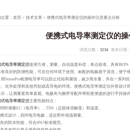
的位置：
首页
>
技术文章
> 便携式电导率测定仪的操作注意要点分析
便携式电导率测定仪的操
浏览次数：
3234
发布日期
携式电导率测定仪
使用方便，测量。自动温度补偿，单点校准。具有BEP
器有良好的防潮性能，可在任何环境下使用。标配的电极易于清洗，便于维护
用SensoPro检测电导率可以防止结垢和腐蚀，减少用水量，并在一系
盐、化学处理和其他苛刻或高导电的环境。便携式电导率测定仪外形设计简
提示，让测量更简单直观。电极夹与腕带等配件帮助更便捷的进行手持操
携式电导率测定仪
主要性能特点：
同时测量EC（电导率），TDS（总固体溶解度）和温度。
携式设计，四环电导电极，适合野外现场测量。
的防水性能，符合IP67标准规范。
器具有双行显示屏和优良防水性能。