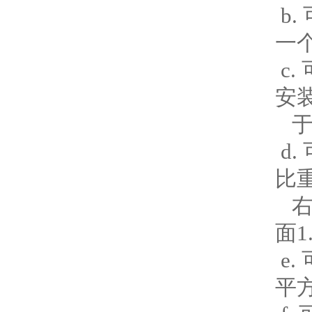
b
一
c
安
于
d
比
右
面1
e
平