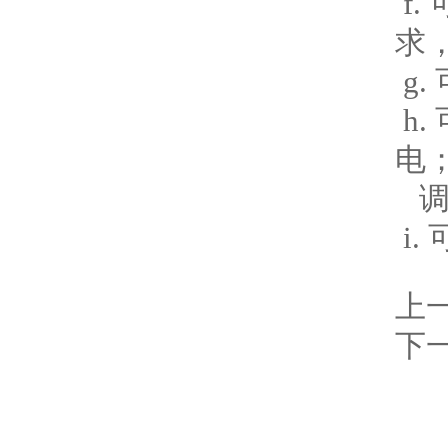
f
求
g
h
电
调
i
上
下