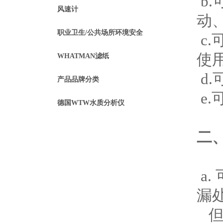
b
风速计
动
职业卫生/公共场所环境安全
c
使
WHATMAN滤纸
d
产品品牌分类
e
德国WTW水质分析仪
二
a
漏
但