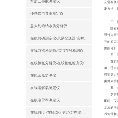
水质三参数测定仪
及需要及
准方法，
便携式电导率测定仪
三、智
意大利哈纳水质分析仪
随着科技
通过内置
在线总磷测定仪/总磷变送器/实时总磷监测仪
异的原因
据的分析
在线COD检测仪/COD在线检测仪
四、便
在实际的
在线氨氮分析仪/在线氨氮检测仪/氨氮变送器
单，适合
得监测人
在线余氯监测仪
类健康的
在线溶解氧测定仪
五、水
多参数水
在线电导率测定仪
围时，仪
水质的动
在线PH计/在线ORP测定仪/在线酸碱度计
质管理和