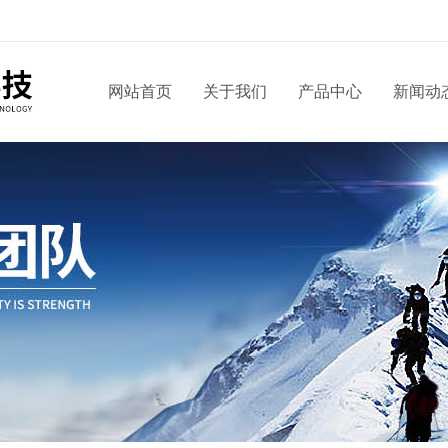
网站首页
关于我们
产品中心
新闻动