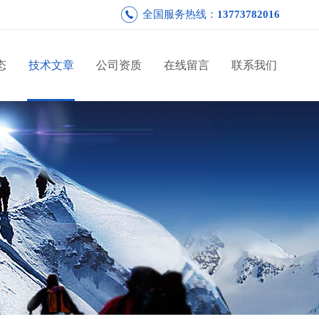
全国服务热线：
13773782016
态
技术文章
公司资质
在线留言
联系我们