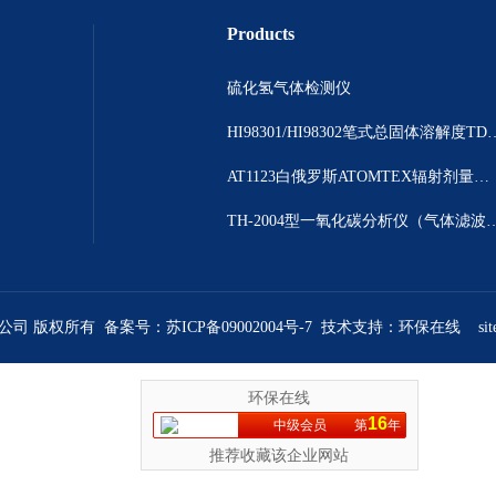
Products
硫化氢气体检测仪
HI98301/HI98302笔
AT1123白俄罗斯ATOMTEX辐射剂量测量仪
TH-2004型一氧化碳分析仪（气体
限公司 版权所有 备案号：
苏ICP备09002004号-7
技术支持：
环保在线
si
环保在线
16
中级会员
第
年
推荐收藏该企业网站