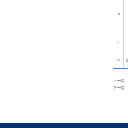
20
21
22
上一篇
下一篇