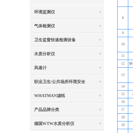
环境监测仪
8
气体检测仪
9
卫生监督快速检测设备
10
水质分析仪
11
12
便
风速计
13
职业卫生/公共场所环境安全
14
15
WHATMAN滤纸
16
产品品牌分类
17
18
德国WTW水质分析仪
19