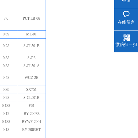
电话
7.0
PCT-LB-06
在线留言
0.69
ML-91
微信扫一扫
0.28
S-CL501B
0.38
S-O3
0.38
S-CL501A
0.48
WGZ-2B
0.39
SX751
0.28
S-CL501B
0.138
F61
0.12
BY-2007Z
0.138
BYWF-2001
0.18
BY-2003HT