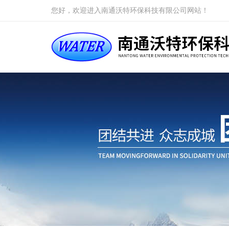
您好，欢迎进入南通沃特环保科技有限公司网站！