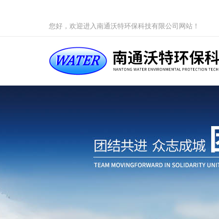
您好，欢迎进入南通沃特环保科技有限公司网站！