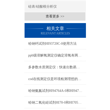
硅表/硅酸根分析仪
查看更多 >>
相关文章
RELEVANT ARTICLES
哈钠钙试剂HI93720C-0使用方法
ppb级溶解氧测定仪确定溶氧有两种方式
多参数水质测定仪：快速出数易携带，助力野外水样即时分析
cod在线测定仪是环境检测理想的工具
哈钠氨氮试剂HI94764A-0和HI94764-0测量原理
哈钠二氧化硅试剂HI70-0和HI705B-0测量原理