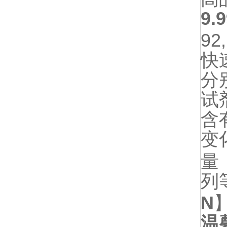
9.
92,
快
分
试
含
变
量
列
N
温