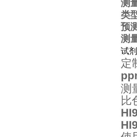
测
类
预
测
试
定
pp
测
比
HI
HI