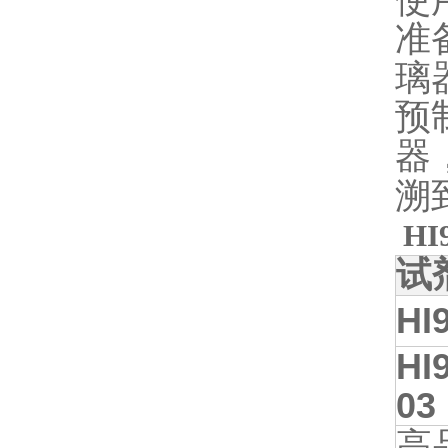
使
准
璃
预
器
溯
HI
试
HI
HI
03
高