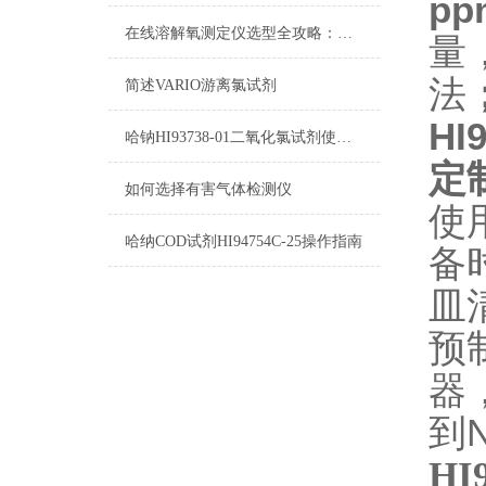
pp
在线溶解氧测定仪选型全攻略：测量精度、响应速度与防护等级指南
量
法
简述VARIO游离氯试剂
HI
哈钠HI93738-01二氧化氯试剂使用参考
定
如何选择有害气体检测仪
使
哈纳COD试剂HI94754C-25操作指南
备
皿
预
器
到
HI