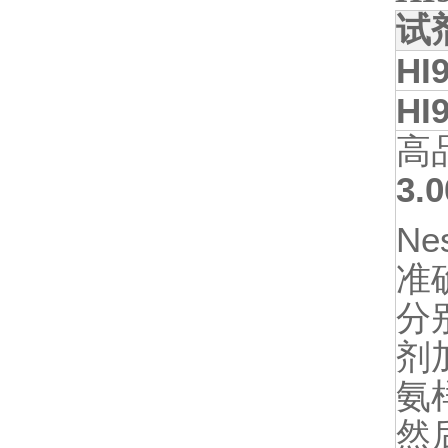
试
HI
HI
高
3.
Nes
准
分
剂
氨
然