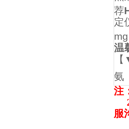
荐
定
mg 
温
【
氨
注
2
服