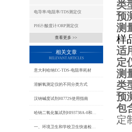
类
电导率/电阻率/TDS测定仪
预
测
PH计/酸度计/ORP测定仪
样
查看更多 >>
适
相关文章
RELEVANT ARTICLES
定
测
意大利哈纳EC-TDS-电阻率耗材
类
溶解氧测定仪的不同分类方式
预
汉钠碱度试剂HI772S使用指南
包含
哈钠二氧化氯试剂HI93738A-0和HI93738B-0使用方法
定
一、环境卫生和学校卫生快速检测设备方案