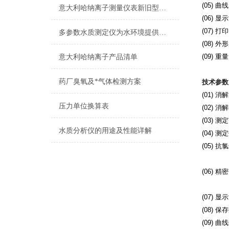
(05)
意大利哈纳离子测量仪表新旧型号对照表2015
(06)
(07)
多参数水质测定仪为水环境提供了坚强有力的保障
(08) 外
(09) 重量
意大利哈纳离子产品清单
药厂臭氧及*气体检测方案
技术参数
(01) 消
压力单位换算表
(02) 
(03) 测
水质分析仪的用途及性能详解
(04) 测
(05) 抗
[Cl-
(06) 精
COD=
(07) 显
(08) 
(09) 曲