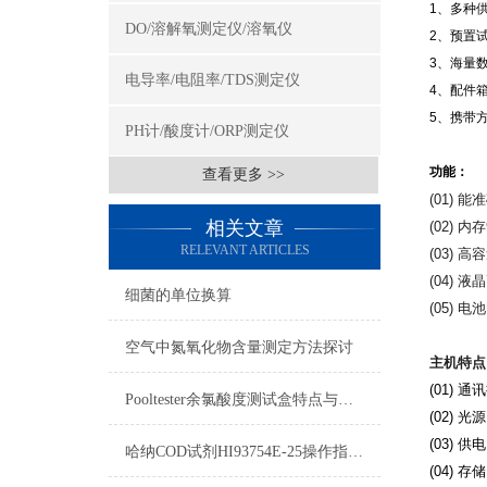
1
、多种
DO/溶解氧测定仪/溶氧仪
2
、预置
3
、海量
电导率/电阻率/TDS测定仪
4
、配件
5
、携带
PH计/酸度计/ORP测定仪
功能：
查看更多 >>
(01)
相关文章
(02)
RELEVANT ARTICLES
(03) 
(04)
细菌的单位换算
(05) 
空气中氮氧化物含量测定方法探讨
主机特点
(01) 通
Pooltester余氯酸度测试盒特点与应用
(02) 
(03) 
哈纳COD试剂HI93754E-25操作指南及测量标准
(04)
存储