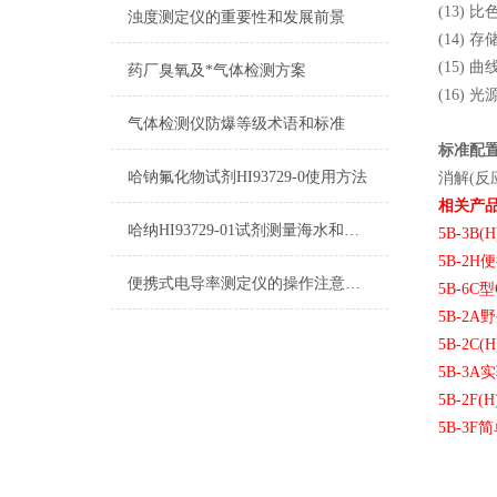
(13)
浊度测定仪的重要性和发展前景
(14) 
(15) 
药厂臭氧及*气体检测方案
(16) 
气体检测仪防爆等级术语和标准
标准配
哈钠氟化物试剂HI93729-0使用方法
消解(反
相关产
哈纳HI93729-01试剂测量海水和废水注意事项
5B-3B(H
5B-2H
便
便携式电导率测定仪的操作注意要点分析
5B-6C
型
5B-2A
野
5B-2C
(
H
5B-3A
实
5B-2F(H
5B-3F
简