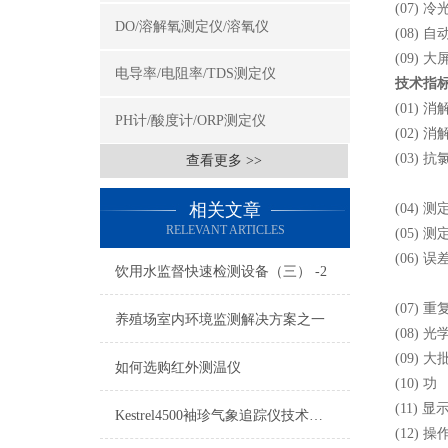
(07)
DO/溶解氧测定仪/溶氧仪
(08) 
(09)
电导率/电阻率/TDS测定仪
技术指
(01) 
PH计/酸度计/ORP测定仪
(02) 
(03) 抗
查看更多 >>
[Cl-
相关文章
(04) 
RELEVANT ARTICLES
(05) 测
(06) 
饮用水监督快速检测设备（三） -2
COD=
(07)
养殖场室内环境监测解决方案之一
(08) 光
(09) 
如何选购红外测温仪
(10) 
(11) 
Kestrel4500袖珍气象追踪仪技术参数及测量项目
(12)