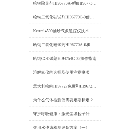
哈钠除臭剂HI96773A-0和HI96773B-0使用方法
哈钠二氧化硅试剂HI96770C-0使用方法
Kestrel4500袖珍气象追踪仪技术参数及测量项目
哈钠二氧化硅试剂HI96770A-0和HI96770B-0使用方法
哈纳COD试剂HI94754G-25操作指南
溶解氧仪的选择及使用注意事项
意大利哈纳HI97727色度和HI96727色度的区别
为什么气体检测仪需要定期标定？
守护呼吸健康：激光尘埃粒子计数器在洁净环境中的应用
饮用水快速检测设备方案（一）