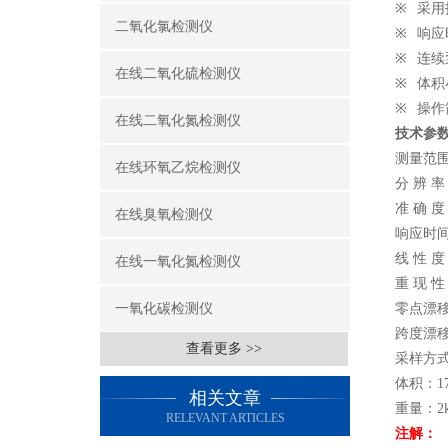
※
采用
二氧化氯检测仪
※
响应
※
连续
在线二氧化硫检测仪
※
体积
※
操作
在线二氧化氮检测仪
技术参
测量范
在线环氧乙烷检测仪
分
辨
率
准
确
度
在线臭氧检测仪
响应时
线
性
度
在线一氧化氮检测仪
重
现
性
一氧化碳检测仪
零点漂移
跨度漂移
查看更多 >>
采样方
体积：
1
相关文章
重量：
2
RELEVANT ARTICLES
注解：