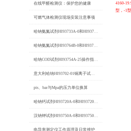
4160
-19
在线甲醛检测仪：保护您的健康
型，
-1
可燃气体检测仪现场安装注意事项
哈钠氨氮试剂HI93733A-0和HI93733B-0使用方法
哈钠氨氮试剂HI93764B-0和HI93764-0测量原理
哈纳COD试剂HI93754A-25操作指南及测量标准
意大利哈纳HI93702-01铜离子试剂图片及参数
pis、bar与Mpa的压力单位换算
哈钠钙试剂HI93720A-0和HI93720B-0使用方法
汉钠钾试剂HI93750A-0和HI93750B-0使用指南
电导率测定仪工作原理及日常维护