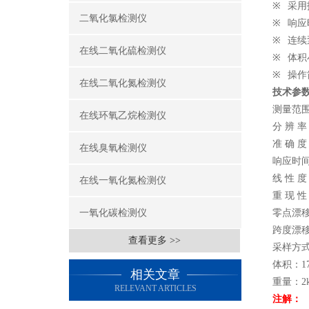
※
采用
二氧化氯检测仪
※
响应
※
连续
在线二氧化硫检测仪
※
体积
※
操作
在线二氧化氮检测仪
技术参
测量范
在线环氧乙烷检测仪
分
辨
率
准
确
度
在线臭氧检测仪
响应时
线
性
度
在线一氧化氮检测仪
重
现
性
一氧化碳检测仪
零点漂移
跨度漂移
查看更多 >>
采样方
体积：
1
相关文章
重量：
2
RELEVANT ARTICLES
注解：