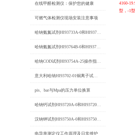
4160
-19
在线甲醛检测仪：保护您的健康
型，
-1
可燃气体检测仪现场安装注意事项
哈钠氨氮试剂HI93733A-0和HI93733B-0使用方法
哈钠氨氮试剂HI93764B-0和HI93764-0测量原理
哈纳COD试剂HI93754A-25操作指南及测量标准
意大利哈纳HI93702-01铜离子试剂图片及参数
pis、bar与Mpa的压力单位换算
哈钠钙试剂HI93720A-0和HI93720B-0使用方法
汉钠钾试剂HI93750A-0和HI93750B-0使用指南
电导率测定仪工作原理及日常维护