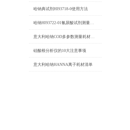
哈钠典试剂HI93718-0使用方法
哈纳HI93722-01氰尿酸试剂测量范围原理及操作指南
意大利哈纳COD多参数测量耗材产品清单
硅酸根分析仪的10大注意事项
意大利哈纳HANNA离子耗材清单