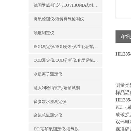
德国罗威邦试剂/LOVIBOND试剂/罗威邦试剂
臭氧检测仪/溶解臭氧检测仪
浊度测定仪
详细
BOD测定仪/BOD分析仪/生化需氧量测定仪
HI12
COD测定仪/COD分析仪/化学需氧量测定仪
水质离子测定仪
测量类型
意大利哈纳试剂/哈钠试剂
样品温度
HI12
多参数水质测定仪
PEI
成破损
余氯总氯测定仪
双环电
保准确
DO/溶解氧测定仪/溶氧仪