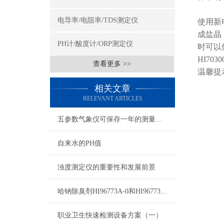
电导率/电阻率/TDS测定仪
使用新
成盐晶
PH计/酸度计/ORP测定仪
时可以
HI7
查看更多 >>
温馨提
相关文章
RELEVANT ARTICLES
五参数气象仪可保存一年的测量数据
自来水的PH值
浊度测定仪的重要性和发展前景
哈钠除臭剂HI96773A-0和HI96773B-0使用方法
职业卫生快速检测设备方案（一）