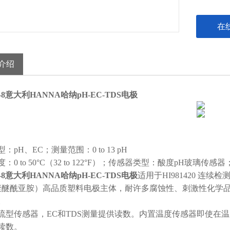
在
介绍
85-8意大利HANNA哈纳pH-EC-TDS电极
：pH、EC；测量范围：0 to 13 pH
：0 to 50°C（32 to 122°F）；传感器类型：酸度pH玻
85-8意大利HANNA哈纳pH-EC-TDS电极
适用于HI981420 连续检
（聚醚酰亚胺）高品质塑料电极主体，耐许多腐蚀性、刺激性化学
。
流型传感器，EC和TDS测量提供读数。内置温度传感器即使在
读数。