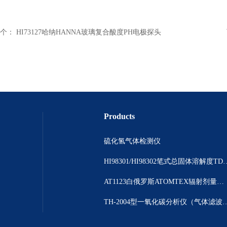
个：
HI73127哈纳HANNA玻璃复合酸度PH电极探头
Products
硫化氢气体检测仪
HI98301/HI98302笔
AT1123白俄罗斯ATOMTEX辐射剂量测量仪
TH-2004型一氧化碳分析仪（气体