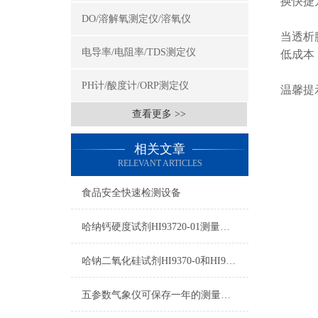
换快捷
DO/溶解氧测定仪/溶氧仪
当透析
电导率/电阻率/TDS测定仪
低成本
PH计/酸度计/ORP测定仪
温馨提
查看更多 >>
相关文章
RELEVANT ARTICLES
食品安全快速检测设备
哈纳钙硬度试剂HI93720-01测量范围及操作说明
哈钠二氧化硅试剂HI9370-0和HI93705B-0使用方法
五参数气象仪可保存一年的测量数据