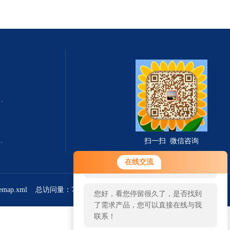
式总固体溶解度TDS测定仪
滤波相关红外吸收法）
扫一扫 微信咨询
您好！欢迎前来咨询，很高兴为您
在线交流
服务，请问您要咨询什么问题呢？
temap.xml
总访问量：766270
管理登陆
您好，看您停留很久了，是否找到
了需求产品，您可以直接在线与我
联系！