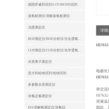
德国罗威邦试剂/LOVIBOND试剂/罗威邦试剂
臭氧检测仪/溶解臭氧检测仪
浊度测定仪
详细
BOD测定仪/BOD分析仪/生化需氧量测定仪
HI76
COD测定仪/COD分析仪/化学需氧量测定仪
水质离子测定仪
电极长
意大利哈纳试剂/哈钠试剂
HI76
多参数水质测定仪
将交流
HI76
余氯总氯测定仪
溶液温
因此，
DO/溶解氧测定仪/溶氧仪