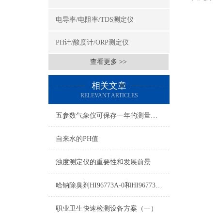
电导率/电阻率/TDS测定仪
PH计/酸度计/ORP测定仪
查看更多 >>
相关文章
RELEVANT ARTICLES
五参数气象仪可保存一年的测量数据
自来水的PH值
浊度测定仪的重要性和发展前景
哈钠除臭剂HI96773A-0和HI96773B-0使用方法
职业卫生快速检测设备方案（一）