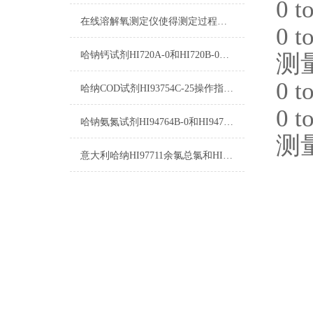
0 
在线溶解氧测定仪使得测定过程变得更加简单
0 
哈钠钙试剂HI720A-0和HI720B-0使用方法
测
0 
哈纳COD试剂HI93754C-25操作指南及测量标准
0 
哈钠氨氮试剂HI94764B-0和HI94764-0测量原理
测
意大利哈纳HI97711余氯总氯和HI96711余氯总氯的区别