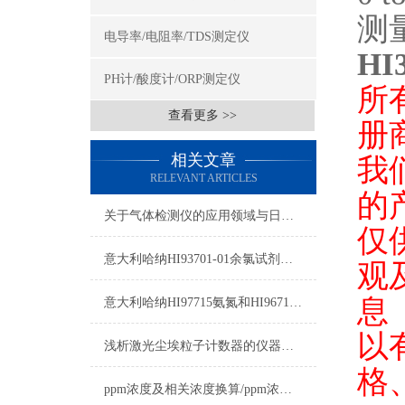
测
电导率/电阻率/TDS测定仪
H
PH计/酸度计/ORP测定仪
所
查看更多 >>
册
相关文章
我
RELEVANT ARTICLES
的
关于气体检测仪的应用领域与日常注意事项
仅
意大利哈纳HI93701-01余氯试剂详细参数及测量原理
观
息
意大利哈纳HI97715氨氮和HI96715氨氮区别
以
浅析激光尘埃粒子计数器的仪器校准实验
格
ppm浓度及相关浓度换算/ppm浓度换算