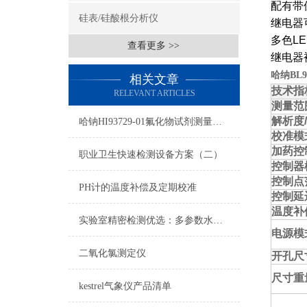
配有带
硅表/硅酸根分析仪
继电器
多色
L
查看更多 >>
继电器
哈纳BL
相关文章
技术指
RELEVANT ARTICLES
测量范
解析度
哈钠HI93729-01氟化物试剂测量原理/量程/操作方法
校准模
加药控
职业卫生快速检测设备方案（二）
控制器
控制点
PH计的温度补偿及定期校准
控制延
温度补
实验室精密检测优选：多参数水质测定仪简化流程提升检测效率
电源模
二氧化氯测定仪
开孔尺
尺寸重
kestrel气象仪产品清单