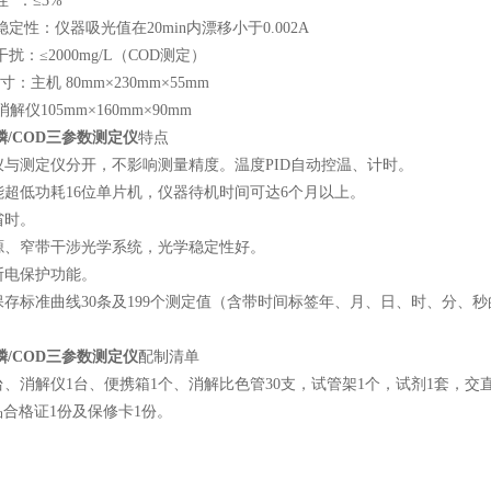
性 ：≤3%
学稳定性：仪器吸光值在20min内漂移小于0.002A
干扰：≤2000mg/L（COD测定）
寸：主机 80mm×230mm×55mm
05mm×160mm×90mm
磷/COD三参数测定仪
特点
解仪与测定仪分开，不影响测量精度。温度PID自动控温、计时。
性能超低功耗16位单片机，仪器待机时间可达6个月以上。
作省时。
光源、窄带干涉光学系统，光学稳定性好。
据断电保护功能。
各保存标准曲线30条及199个测定值（含带时间标签年、月、日、时、分、
磷/COD三参数测定仪
配制清单
、消解仪1台、便携箱1个、消解比色管30支，试管架1个，试剂1套，交直流
合格证1份及保修卡1份。