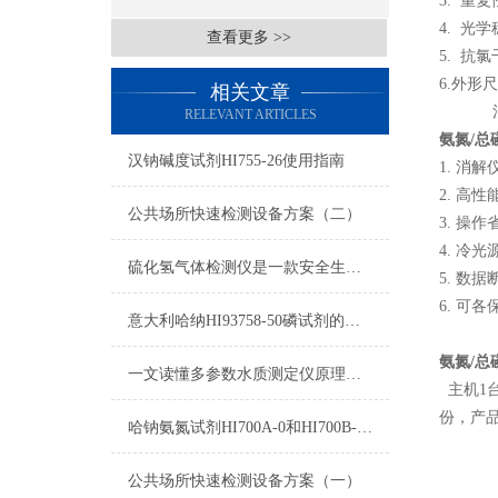
3. 重复
4. 光
查看更多 >>
5. 抗氯
6.外形尺
相关文章
消解仪1
RELEVANT ARTICLES
氨氮/总
汉钠碱度试剂HI755-26使用指南
1. 消
2. 高
公共场所快速检测设备方案（二）
3. 操
4. 冷
硫化氢气体检测仪是一款安全生产的重要监测仪表
5. 数
6. 可
意大利哈纳HI93758-50磷试剂的区别
氨氮/总
一文读懂多参数水质测定仪原理：COD、氨氮、总磷同步检测技术解析
主机1台
份，产品
哈钠氨氮试剂HI700A-0和HI700B-0使用方法
公共场所快速检测设备方案（一）