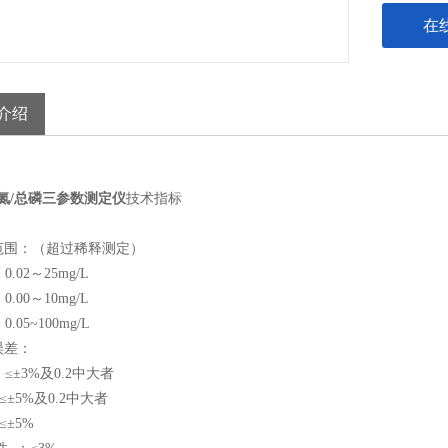
在
介绍
氨氮/总磷三参数测定仪
技术指标
量范围：（超过稀释测定）
02～25mg/L
00～10mg/L
05~100mg/L
值误差：
±3%及0.2中大者
≤±5%及0.2中大者
≤±5%