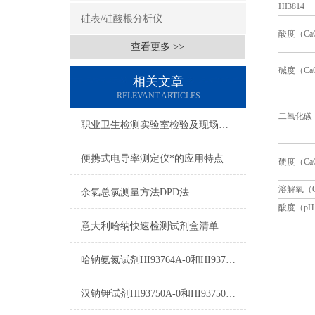
HI3814
硅表/硅酸根分析仪
酸度（Ca
查看更多 >>
碱度（Ca
相关文章
RELEVANT ARTICLES
二氧化碳
职业卫生检测实验室检验及现场检测设备目录（乙级）解决方案
便携式电导率测定仪*的应用特点
硬度（Ca
溶解氧（
余氯总氯测量方法DPD法
酸度（p
意大利哈纳快速检测试剂盒清单
哈钠氨氮试剂HI93764A-0和HI93764-0测量原理
汉钠钾试剂HI93750A-0和HI93750B-0使用指南