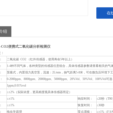
声音报警
在
介绍
500-CO2便携式二氧化碳分析检测仪
数：
：
二氧化碳 CO2 （红外传感器，使用寿命5年以上）
：
1-4种不同气体，各种类型的传感器任意组合，具体传感器参数请查看相关的气
：
泵吸式，内置强力真空泵，流速：2L/min，抽气距离5-8米，可在微负压环境下
：
0-2000ppm、8000ppm、20000ppm、50000ppm、20%Vol、50%Vol、100%Vol可选
：
1ppm,0.01%vol
：
≤±2%（实际浓度，更高精度视具体传感器而定）
：
≤±1%
响应时间：
≤20秒（T9
：
≤±1%
恢复时间：
≤30秒
：
电化学原理
零点漂移：
≤±1%（F.S