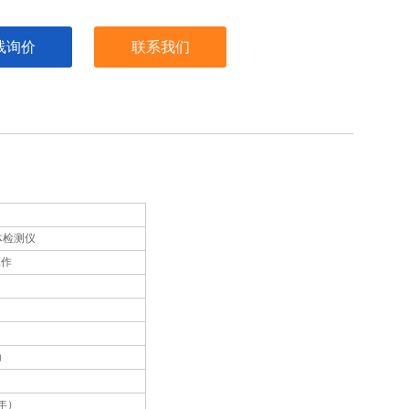
，保证在非常不利的工作环境下也可以检测危险可燃气体气
线询价
联系我们
体检测仪
工作
0）
/年）