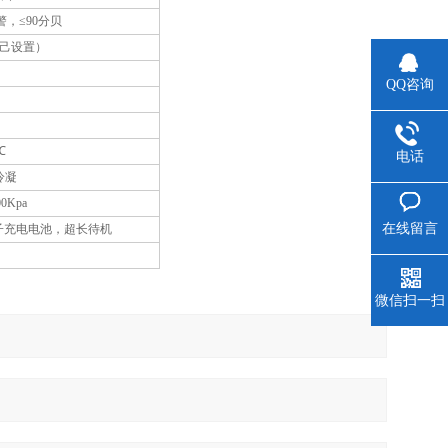
，≤90分贝
己设置）
QQ咨询
℃
电话
冷凝
00Kpa
在线留言
离子充电电池，超长待机
微信扫一扫