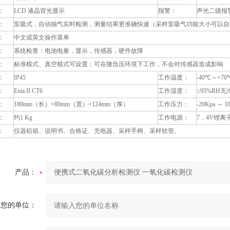
：
LCD 液晶背光显示
报警：
声光二级报警
：
泵吸式，自动抽气实时检测，测量结果更准确快速（采样泵吸气功能大小可以自
：
中文或英文操作菜单
：
系统检查：电池电量，显示，传感器，硬件故障
：
标准模式、真空模式可设置；可在微负压环境下工作，不会对传感器造成影响
：
IP45
工作温度：
-40℃～+70
：
Exia II CT6
工作湿度：
≤95%RH无
：
180mm（长）×80mm（宽）×124mm（厚）
工作压力：
-20Kpa ～ 1
：
约1 Kg
工作电源：
7．4V锂
：
仪器铝箱、说明书、合格证、充电器、采样手柄、采样软管。
产品：
您的单位：