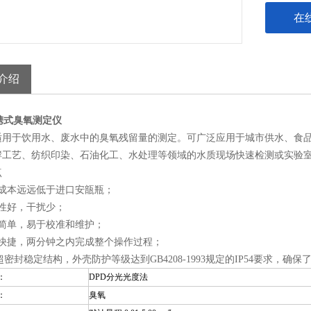
在
介绍
便携式臭氧测定仪
适用于饮用水、废水中的臭氧残留量的测定。可广泛应用于城市供水、食
酵工艺、纺织印染、石油化工、水处理等领域的水质现场快速检测或实验
点
检测成本远远低于进口安瓿瓶；
 特异性好，干扰少；
操作简单，易于校准和维护；
方便快捷，两分钟之内完成整个操作过程；
用超密封稳定结构，外壳防护等级达到GB4208-1993规定的IP54要求，
：
DPD分光光度法
：
臭氧