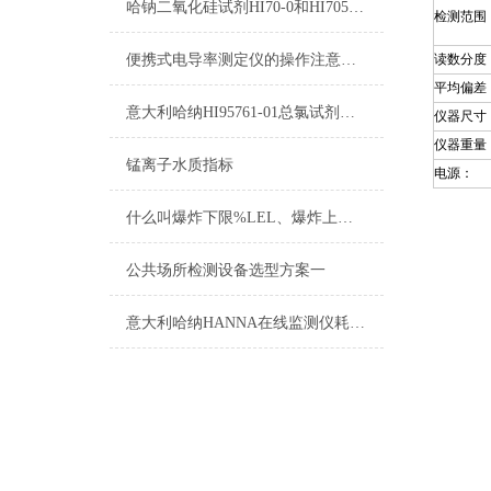
哈钠二氧化硅试剂HI70-0和HI705B-0测量原理
检测范围
便携式电导率测定仪的操作注意要点分析
读数分度
平均偏差
意大利哈纳HI95761-01总氯试剂测量范围及操作说明
仪器尺寸
仪器重量
锰离子水质指标
电源：
什么叫爆炸下限%LEL、爆炸上限%UEL、爆炸极限？
公共场所检测设备选型方案一
意大利哈纳HANNA在线监测仪耗材产品清单