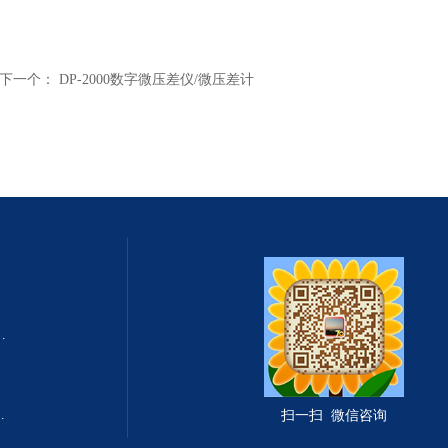
下一个：
DP-2000数字微压差仪/微压差计
式总固体溶解度TDS测定仪
滤波相关红外吸收法）
扫一扫 微信咨询