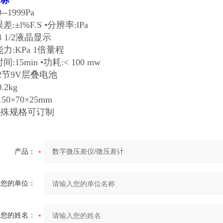
指标
:0--1999Pa
误差:±l%F.S •分辨率:lPa
3 1/2液晶显示
能力:KPa 1倍量程
时间:15min •功耗:< 100 mw
:2节9V层叠电池
量:0.2kg
150×70×25mm
特殊规格可订制
产品：
您的单位：
您的姓名：