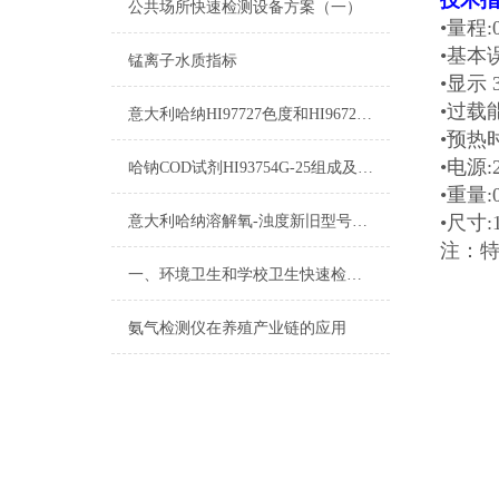
技术
公共场所快速检测设备方案（一）
•量程
•基本
锰离子水质指标
•显示 
•过载
意大利哈纳HI97727色度和HI96727色度的区别
•预热
•电源
哈钠COD试剂HI93754G-25组成及测量范围
•重
•尺寸:
意大利哈纳溶解氧-浊度新旧型号对照表2015
注：
一、环境卫生和学校卫生快速检测设备方案
氨气检测仪在养殖产业链的应用