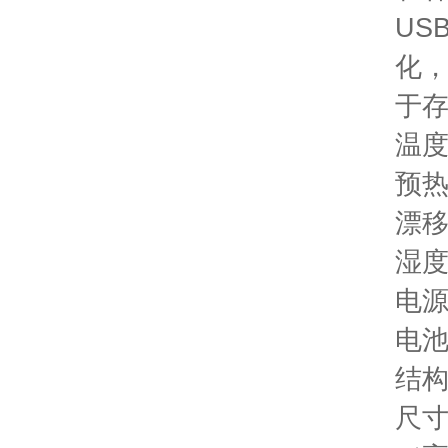
US
化
于
温
预
漂
湿
电
电
结
尺