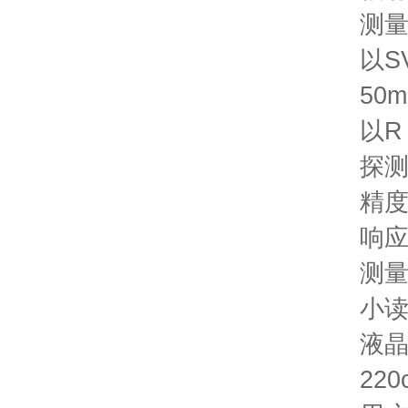
测
以
S
50m
以
R 
探
精
响
测
小
液
220