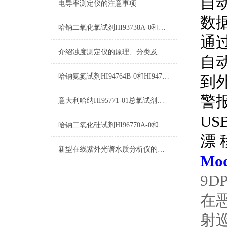
自
电导率测定仪的注意事项
数
哈钠二氧化氯试剂HI93738A-0和HI93738B-0使用方法
通
介绍浊度测定仪的原理、分类及应用
自
哈钠氨氮试剂HI94764B-0和HI94764-0测量原理
到
警
意大利哈纳HI95771-01总氯试剂操作说明及测量原理
US
哈钠二氧化硅试剂HI96770A-0和HI96770B-0使用方法
漂
新型在线紫外光谱水质分析仪的原理分析
Mo
9
在
射