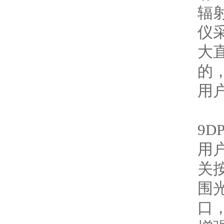
辐
仪
大
的
用
9
用
关
围
口，