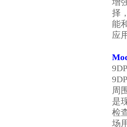
增
择
能
应
Mo
9
9
周
是
检
场