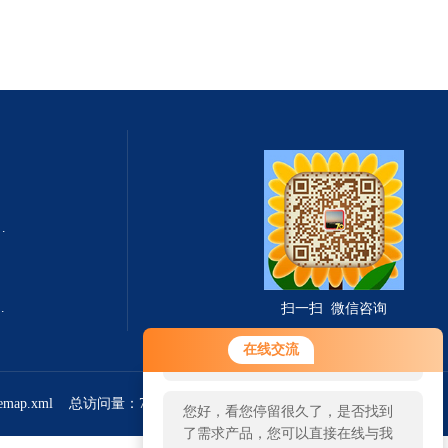
式总固体溶解度TDS测定仪
滤波相关红外吸收法）
扫一扫 微信咨询
您好！欢迎前来咨询，很高兴为您
在线交流
服务，请问您要咨询什么问题呢？
temap.xml
总访问量：766827
管理登陆
您好，看您停留很久了，是否找到
了需求产品，您可以直接在线与我