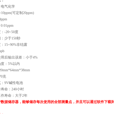
数：
：电气化学
10ppm(可定制20ppm)
ppm
.01ppm
-20~50度
：少于150秒
：15~90%非结露
pb
使用后输出误差：小于4%
度：5%以内
0mm*64mm*38mm
70克
：9V碱性电池
寿命：240小时
工作寿命：大于2年
：带数据储存器，能够储存每次使用的全部测量点，并且可以通过软件下载