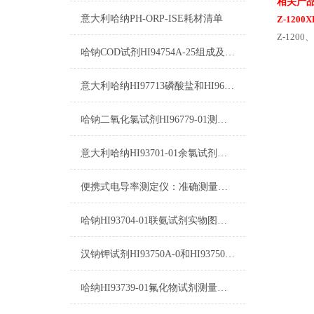
相关产
意大利哈纳PH-ORP-ISE耗材清单
Z-120
Z-120
哈钠COD试剂HI94754A-25组成及测量范围
意大利哈纳HI97713磷酸盐和HI96713磷酸盐的区别
哈钠二氧化氯试剂HI96779-01测量原理及测量范围
意大利哈纳HI93701-01余氯试剂详细参数及测量原理
便携式电导率测定仪：准确测量水质电导率，保障饮用水安全与健康
哈钠HI93704-01联氨试剂实物图及测量原理操作方法
汉钠钾试剂HI93750A-0和HI93750B-0使用指南
哈纳HI93739-01氟化物试剂测量范围/原理/使用说明