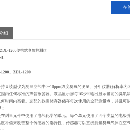
在
介绍
0、ZDL-1200便携式臭氧检测仪
SC
-1200、ZDL-1200
00手持直读型仪为测量空气中0~10ppm浓度臭氧的测量、分析仪器(解析率
范围内任何标准的声音报警器。液晶显示屏每10秒钟输出显示当前的臭氧浓
任何时间内察看。选配的数据储存器储存每次使用的全部测量点，并且可
理：
200是在测量元件中使用了电气化学的单元。每个单元使用了四个类型的电
温度补偿来改善整个传感器的选择性，传感器可以直线测量臭氧气体在空