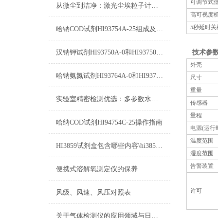
可调节式
从微尘到洁净：激光尘埃粒子计数器在空气质量监测中的关键作用
高可视度
5秒延时
哈钠COD试剂HI93754A-25组成及测量范围
技术参
汉钠钾试剂HI93750A-0和HI93750B-0使用指南
外壳
哈钠氨氮试剂HI93764A-0和HI93764-0测量原理
尺寸
重量
实验室精密检测优选：多参数水质测定仪简化流程提升检测效率
传感器
量程
哈纳COD试剂HI94754C-25操作指南
电源(运行
温度范围
HI3859试剂盒包含哪些内容\hi3859试剂盒里有什么\HI3859试剂盒配置
湿度范围
告警装置
便携式溶解氧测定仪的保养
许可
风级、风速、风压对照表
关于气体检测仪的应用领域与日常注意事项