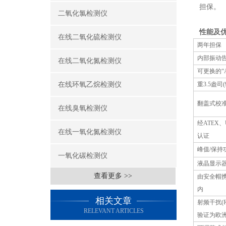
担保。
二氧化氯检测仪
性能及
在线二氧化硫检测仪
两年担保
内部振动
在线二氧化氮检测仪
可更换的“
重
3.5
盎司(
在线环氧乙烷检测仪
翻盖式校
在线臭氧检测仪
经
ATEX
、
在线一氧化氮检测仪
认证
峰值
/
保持
一氧化碳检测仪
液晶显示
查看更多 >>
由安全帽
内
相关文章
射频干扰(
RELEVANT ARTICLES
验证为欧