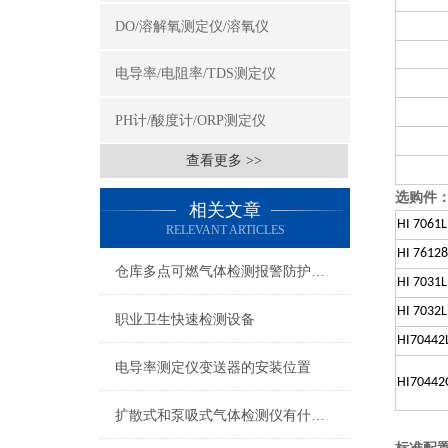
DO/溶解氧测定仪/溶氧仪
电导率/电阻率/TDS测定仪
PH计/酸度计/ORP测定仪
查看更多 >>
选购件
相关文章
HI 7061L
RELEVANT ARTICLES
HI 7612
仓库多点可燃气体检测报警防护解决方案
HI 7031L
HI 7032L
职业卫生快速检测设备
HI70442
电导率测定仪变送器的安装位置
HI70442
扩散式和泵吸式气体检测仪有什么不同