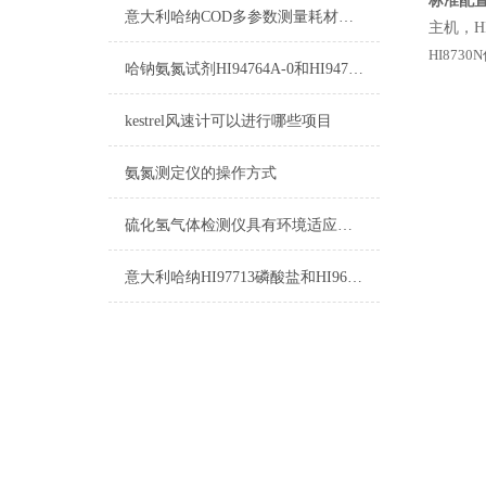
标准配
意大利哈纳COD多参数测量耗材产品清单
主机，H
HI873
哈钠氨氮试剂HI94764A-0和HI94764-0测量原理
kestrel风速计可以进行哪些项目
氨氮测定仪的操作方式
硫化氢气体检测仪具有环境适应性比较强的多种报警模式
意大利哈纳HI97713磷酸盐和HI96713磷酸盐的区别