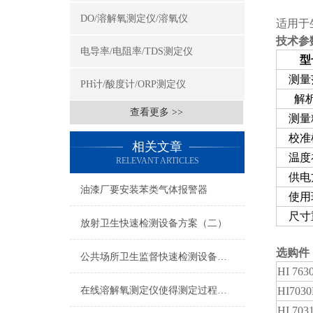
DO/溶解氧测定仪/溶氧仪
适用于
技术参
电导率/电阻率/TDS测定仪
型
测量
PH计/酸度计/ORP测定仪
解
查看更多 >>
测量
校准
相关文章
温度
RELEVANT ARTICLES
供电
油漆厂要安装苯类气体报警器
使用
尺寸
放射卫生快速检测设备方案（二）
选购件
公共场所卫生监督快速检测设备（三） -1
HI 763
在线溶解氧测定仪使得测定过程变得更加简单
HI7030
HI 703