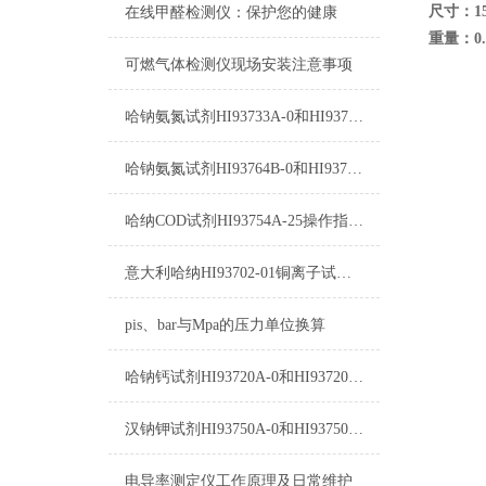
尺寸：158
在线甲醛检测仪：保护您的健康
重量：0
可燃气体检测仪现场安装注意事项
哈钠氨氮试剂HI93733A-0和HI93733B-0使用方法
哈钠氨氮试剂HI93764B-0和HI93764-0测量原理
哈纳COD试剂HI93754A-25操作指南及测量标准
意大利哈纳HI93702-01铜离子试剂图片及参数
pis、bar与Mpa的压力单位换算
哈钠钙试剂HI93720A-0和HI93720B-0使用方法
汉钠钾试剂HI93750A-0和HI93750B-0使用指南
电导率测定仪工作原理及日常维护