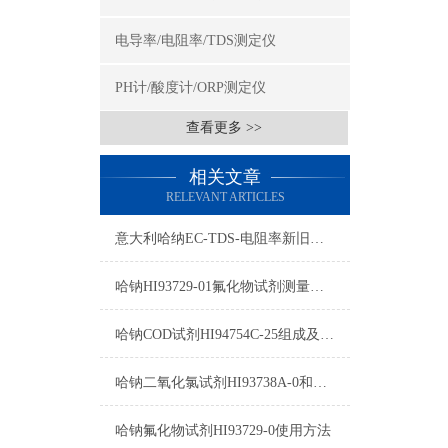
电导率/电阻率/TDS测定仪
PH计/酸度计/ORP测定仪
查看更多 >>
相关文章
RELEVANT ARTICLES
意大利哈纳EC-TDS-电阻率新旧型号对照表2015
哈钠HI93729-01氟化物试剂测量原理/量程/操作方法
哈钠COD试剂HI94754C-25组成及测量范围
哈钠二氧化氯试剂HI93738A-0和HI93738B-0使用方法
哈钠氟化物试剂HI93729-0使用方法