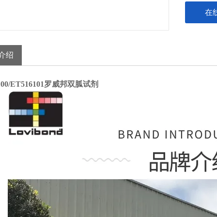
在
介绍
6100/ET516101罗威邦双胍试剂