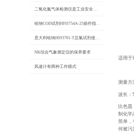
二氧化氮气体检测仪是工业安全生产中*的防护设备
哈纳COD试剂HI93754A-25操作指南及测量标准
意大利哈纳HI93701-T总氯试剂使用说明及详细参数
NK综合气象测定仪的保养要求
适用于双
风速计有两种工作模式
测量方
波长：5
比色皿
制化学
简单，
何被污