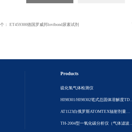
个：
ET459300德国罗威邦lovibond尿素试剂
Products
硫化氢气体检测仪
HI98301/HI98302笔
AT1123白俄罗斯ATOMTEX辐射剂量测量仪
TH-2004型一氧化碳分析仪（气体