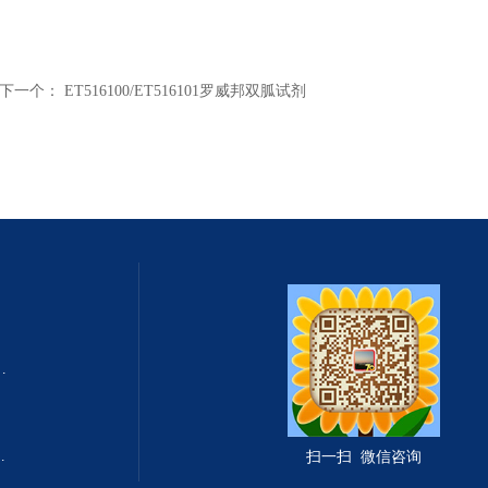
下一个：
ET516100/ET516101罗威邦双胍试剂
式总固体溶解度TDS测定仪
滤波相关红外吸收法）
扫一扫 微信咨询