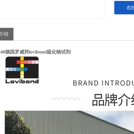
在
介绍
2940德国罗威邦lovibond硫化物试剂