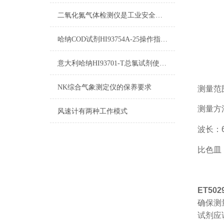
二氧化氮气体检测仪是工业安全生产中*的防护设备
哈纳COD试剂HI93754A-25操作指南及测量标准
意大利哈纳HI93701-T总氯试剂使用说明及详细参数
NK综合气象测定仪的保养要求
测量范围：
测量方
风速计有两种工作模式
波长：6
比色皿
ET50
确保测
试剂应