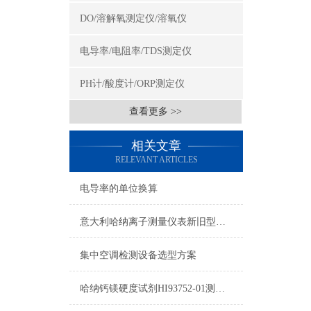
DO/溶解氧测定仪/溶氧仪
电导率/电阻率/TDS测定仪
PH计/酸度计/ORP测定仪
查看更多 >>
相关文章
RELEVANT ARTICLES
电导率的单位换算
意大利哈纳离子测量仪表新旧型号对照表2015
集中空调检测设备选型方案
哈纳钙镁硬度试剂HI93752-01测量原理及量程