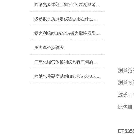
哈纳氨氮试剂HI93764A-25测量范围及操作指南
多参数水质测定仪适合用在什么场合？
意大利哈纳HANNA磁力搅拌器及其它产品清单
压力单位换算表
二氧化碳气体检测仪具有广阔的应用市场
测量范围：
哈纳水质硬度试剂HI93735-00/01/02选购指南
测量方
波长：4
比色皿
ET53