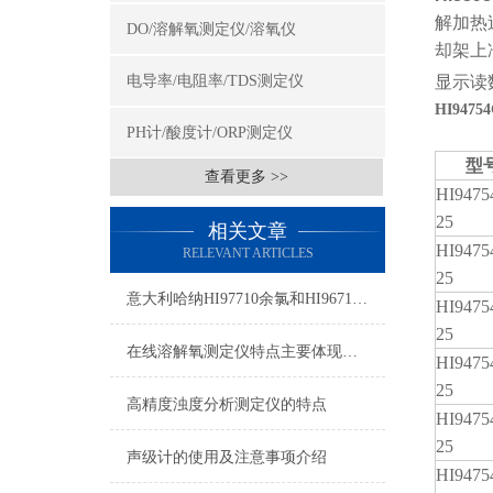
解加热
DO/溶解氧测定仪/溶氧仪
却架上
显示读
电导率/电阻率/TDS测定仪
HI947
PH计/酸度计/ORP测定仪
型
查看更多 >>
HI9475
25
相关文章
HI9475
RELEVANT ARTICLES
25
意大利哈纳HI97710余氯和HI96710余氯的区别
HI9475
25
在线溶解氧测定仪特点主要体现在这几个方面
HI9475
25
高精度浊度分析测定仪的特点
HI9475
25
声级计的使用及注意事项介绍
HI9475