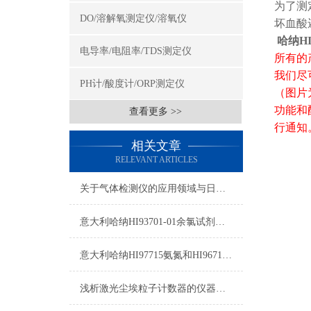
为了测
DO/溶解氧测定仪/溶氧仪
坏血酸
哈纳H
电导率/电阻率/TDS测定仪
所有的
我们尽
PH计/酸度计/ORP测定仪
（图片
功能和
查看更多 >>
行通知
相关文章
RELEVANT ARTICLES
关于气体检测仪的应用领域与日常注意事项
意大利哈纳HI93701-01余氯试剂详细参数及测量原理
意大利哈纳HI97715氨氮和HI96715氨氮区别
浅析激光尘埃粒子计数器的仪器校准实验