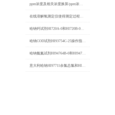
ppm浓度及相关浓度换算/ppm浓度换算
在线溶解氧测定仪使得测定过程变得更加简单
哈钠钙试剂HI720A-0和HI720B-0使用方法
哈纳COD试剂HI93754C-25操作指南及测量标准
哈钠氨氮试剂HI94764B-0和HI94764-0测量原理
意大利哈纳HI97711余氯总氯和HI96711余氯总氯的区别