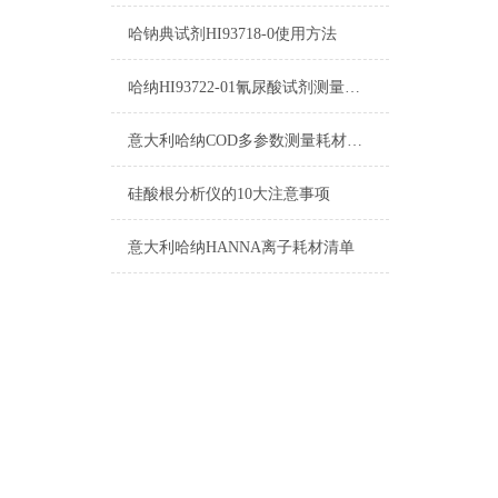
哈钠典试剂HI93718-0使用方法
哈纳HI93722-01氰尿酸试剂测量范围原理及操作指南
意大利哈纳COD多参数测量耗材产品清单
硅酸根分析仪的10大注意事项
意大利哈纳HANNA离子耗材清单