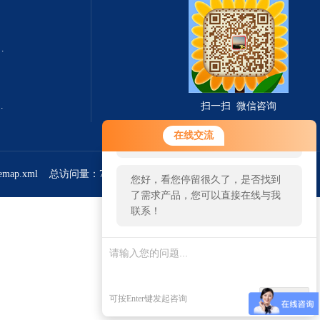
式总固体溶解度TDS测定仪
滤波相关红外吸收法）
扫一扫 微信咨询
您好！欢迎前来咨询，很高兴为您
在线交流
服务，请问您要咨询什么问题呢？
temap.xml
总访问量：766270
管理登陆
您好，看您停留很久了，是否找到
了需求产品，您可以直接在线与我
联系！
发起咨询
可按Enter键发起咨询