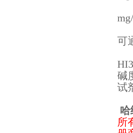
0
mg
可
H
碱
试
哈
所