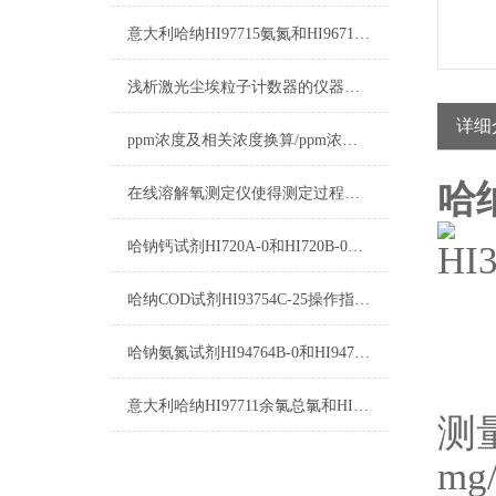
意大利哈纳HI97715氨氮和HI96715氨氮区别
浅析激光尘埃粒子计数器的仪器校准实验
详细
ppm浓度及相关浓度换算/ppm浓度换算
哈
在线溶解氧测定仪使得测定过程变得更加简单
哈钠钙试剂HI720A-0和HI720B-0使用方法
哈纳COD试剂HI93754C-25操作指南及测量标准
哈钠氨氮试剂HI94764B-0和HI94764-0测量原理
意大利哈纳HI97711余氯总氯和HI96711余氯总氯的区别
测量
mg