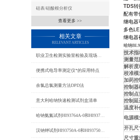
TDS
转
硅表/硅酸根分析仪
配有带
查看更多 >>
继电器
多色
L
相关文章
继电器
RELEVANT ARTICLES
哈纳BL
技术指
职业卫生检测实验室检验及现场检测设备目录（乙级）解决方案
测量范
解析度
便携式电导率测定仪*的应用特点
校准模
加药控
余氯总氯测量方法DPD法
控制器
控制点
意大利哈纳快速检测试剂盒清单
控制延
温度补
哈钠氨氮试剂HI93764A-0和HI93764-0测量原理
电源模
开孔尺
汉钠钾试剂HI93750A-0和HI93750B-0使用指南
尺寸重