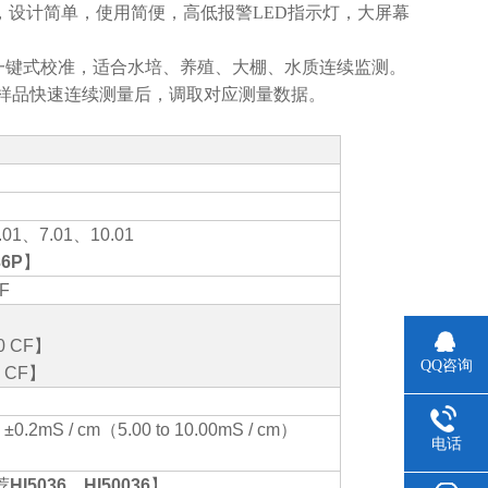
度，设计简单，使用简便，高低报警LED指示灯，大屏幕
，快速一键式校准，适合水培、养殖、大棚、水质连续监测。
样品快速连续测量后，调取对应测量数据。
.01
、
7.01
、
10.01
36P
】
°F
0 CF
】
QQ咨询
 CF
】
、
±0.2mS / cm
（
5.00 to 10.00mS / cm
）
电话
荐
HI5036
、
HI50036
】