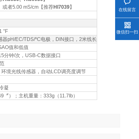
】或者
5.00 mS/cm
【
推荐
HI7039
】
在线留言
1 °F
微信扫一扫
感器
pH/EC/TDS/ºC
电极
，
DIN
接口
，
2
米线长
AO值和低值
15
分钟/次
，
USB-C
数据接口
范
，环境光线传感器，自动
LCD
调亮度调节
冷凝
49
〞）；
主机重量
：
333g
（
11.7Ib
）