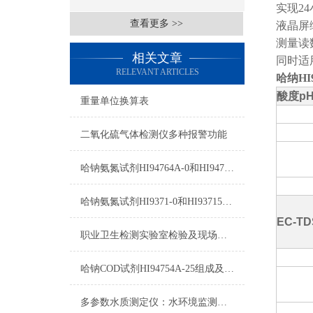
实现2
查看更多 >>
液晶屏
测量读
相关文章
同时适
RELEVANT ARTICLES
哈纳HI
酸度
p
重量单位换算表
二氧化硫气体检测仪多种报警功能
哈钠氨氮试剂HI94764A-0和HI94764-0测量原理
哈钠氨氮试剂HI9371-0和HI93715B-0使用方法
EC-TD
职业卫生检测实验室检验及现场检测设备目录（乙级）解决方案
哈钠COD试剂HI94754A-25组成及测量范围
多参数水质测定仪：水环境监测的全方位解决方案