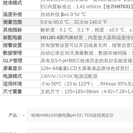
校准模式
EC
内置标准点：
1.41 mS/cm
【
推荐
HI7031
温度补偿
自动
补偿
β=
1.9 %/ °C
测量范围
0.0 to 60.0 °C
、
32.0 to 140.0 °F
其他指标
解析度
：
0.1 °C
、
0.1 °F
，
精度
：
±0.5 °C
、
±
标配电极
HI1285-8
聚丙烯材质，内置放大器和温度传
报警设置
所有报警设置可以开启或者关闭，报警设置G
数据管理
自动记录近
30
天测量数据，数据存储间隔
：
GLP
管理
具有后
5
个
pH
和
EC
校准历史的良好实验室规
屏幕显示
128× 64
像素
LCD
大屏幕液晶屏绿色背景灯
电源模式
230VAC/12VDC
电源适配器
适用环境
-5 to 50ºC
（
23 to 122ºF
），
RHmax 95%
无
尺寸重量
主机尺寸
：
125×185×38mm
（
4.92×7.28×1.
产品：