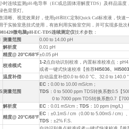
4小时连续监测pH-电导率（EC或总固体溶解度TDS）及样品温
绿色背景灯。
数清晰、视觉效果好，使用pH和EC定制Quick Cal标准液
用于实验室悬挂式使用，有效利用实验室空间，并可实现多批次
981420微电脑pH-EC-TDS连续测定仪
技术参数：
H
测量范围
0.00 to 14.00 pH
解析度
0.01 pH
精度
@ 20°C/68°F
±0.05 pH
1-2
点自动识别校准，内置标准校准点：
pH4
校准模式
或者一键式快速校准【推荐
HI5036
、
HI500
温度补偿
自动温度补偿
0.0 to 60.0 °C
、
32.0 to 140.0 
EC
：
0.00 to 10.00 mS/cm
；
S
测量范围
TDS
：
0 to 5000 ppm TDS
转换系数
0.5
【
50
0 to 7000 ppm TDS
转换系数
0.7
【
700
解析度
EC
：
0.01 mS/cm
；
TDS
：
10 ppm (mg/L)
EC
：
±0.1mS / cm
（
0.00 to 5.00mS / cm
）
精度
@ 20°C/68°F
TDS
：
±2% F.S.
自动识别单点校准或者
一键式快速校准【推