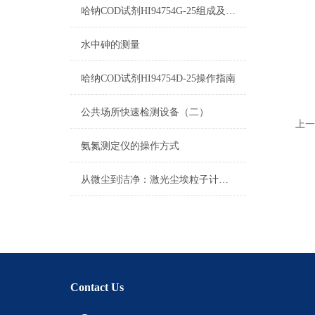
哈钠COD试剂HI94754G-25组成及测量范围
水中砷的测量
哈纳COD试剂HI94754D-25操作指南
公共场所快速检测设备（二）
上一
氨氮测定仪的操作方式
从微尘到洁净：激光尘埃粒子计数器在空气质量监测中的关键作用
Contact Us